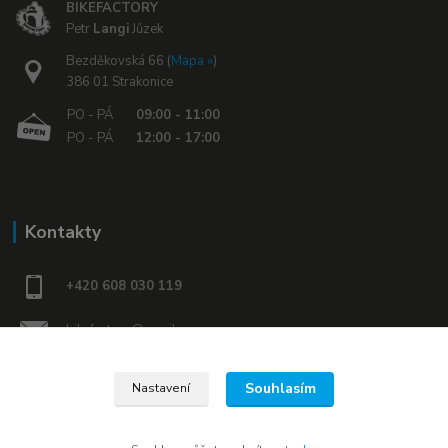
BIKEFACTORY
Petr
Langi
Jůzek
Bezděkovská 66 (
Mapa »
)
386 01 Strakonice
PO - PÁ
09:00 - 11:00
PO - PÁ
12:00 - 17:00
Kontakty
+420 608 030 119
bikefactory@email.cz
www.bikefactory.cz
Souhlasím
Nastavení
Náš Facebook »