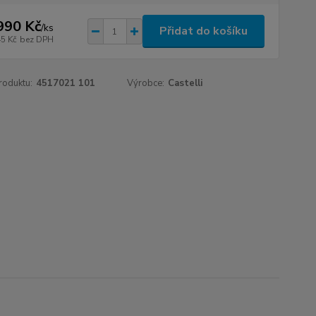
990 Kč
/
ks
Přidat do košíku
45 Kč
bez DPH
roduktu:
4517021 101
Výrobce:
Castelli