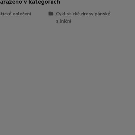
zařazeno v kategoriích
stické oblečení
Cyklistické dresy pánské
silniční