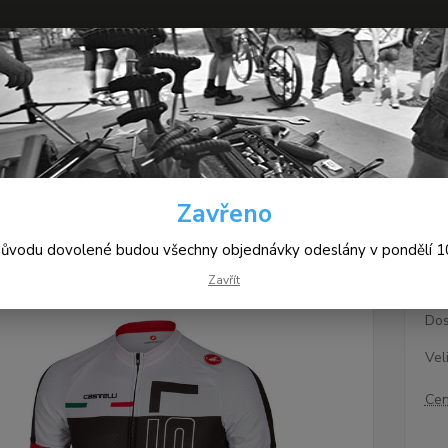
+420
Hledat
(Po-Pá
yklistické oblečení
Castelli Spunto Jersey FZ
Zavřeno
elli Spunto Jersey FZ
důvodu dovolené budou všechny objednávky odeslány v pondělí 10
Zavřít
Dos
Vel
Cen