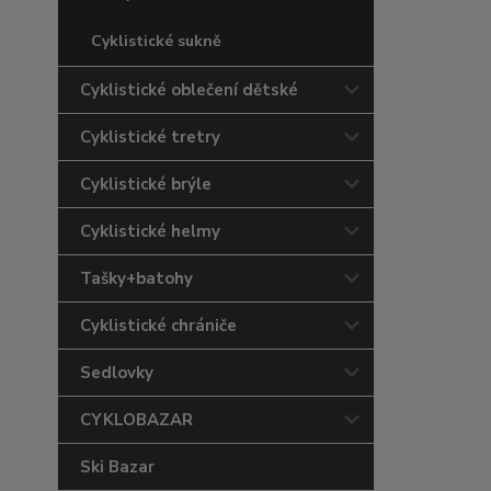
Cyklistické sukně
Cyklistické oblečení dětské
Cyklistické tretry
Cyklistické brýle
Cyklistické helmy
Tašky+batohy
Cyklistické chrániče
Sedlovky
CYKLOBAZAR
Ski Bazar