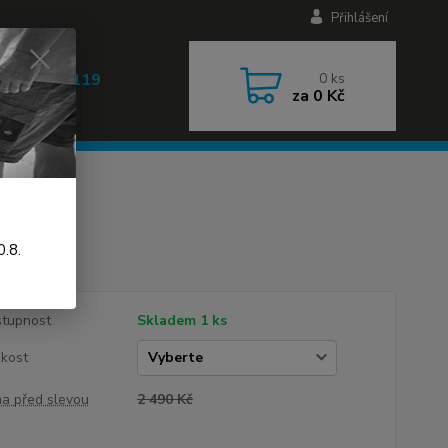
Přihlášení
 608 030 119
0
ks
za
0 Kč
 9-17h)
.8.
tupnost
Skladem 1 ks
ikost
a před slevou
2 490 Kč