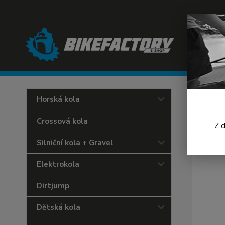
Úvod
C
Horská kola
Cast
Crossová kola
Z 
Silniční kola + Gravel
Elektrokola
Dirtjump
Dětská kola