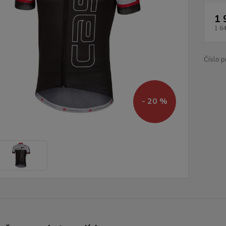
1 
1 6
Číslo p
- 20 %