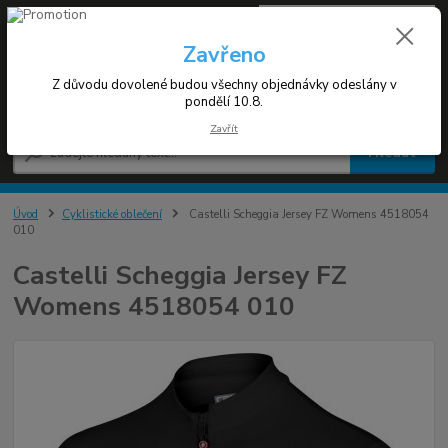
0
ks
+420 608 030 119
za
0 Kč
(Po-Pá 9-17h)
Zavřeno
Z důvodu dovolené budou všechny objednávky odeslány v
Menu
pondělí 10.8.
Zavřít
Hledat
Úvod
Cyklistické oblečení
Castelli Scheggia Jersey FZ Womens 4518054
010
Castelli Scheggia Jersey FZ
Womens 4518054 010