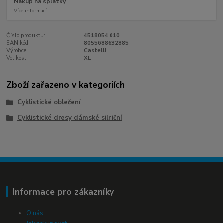
Nákup na splátky
Více informací
Číslo produktu:
4518054 010
EAN kód:
8055688632885
Výrobce:
Castelli
Velikost:
XL
Zboží zařazeno v kategoriích
Cyklistické oblečení
Cyklistické dresy dámské silniční
Informace pro zákazníky
O nás