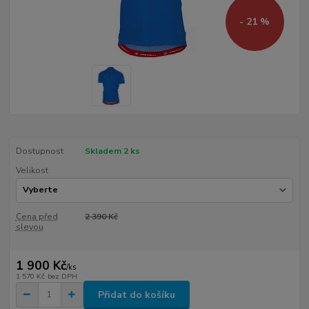
- 21 %
Dostupnost
Skladem 2 ks
Velikost
Cena před
2 390 Kč
slevou
1 900 Kč
/
ks
1 570 Kč
bez DPH
Přidat do košíku