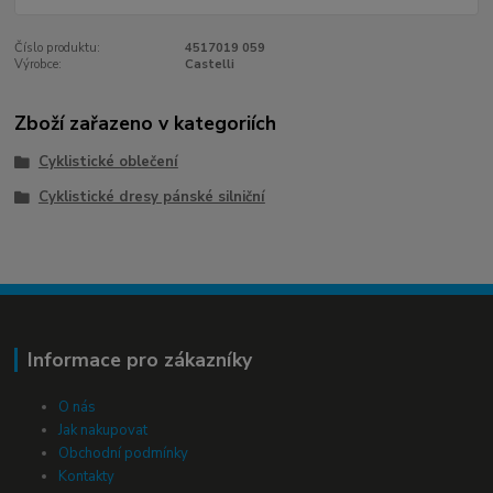
Číslo produktu:
4517019 059
Výrobce:
Castelli
Zboží zařazeno v kategoriích
Cyklistické oblečení
Cyklistické dresy pánské silniční
Informace pro zákazníky
O nás
Jak nakupovat
Obchodní podmínky
Kontakty