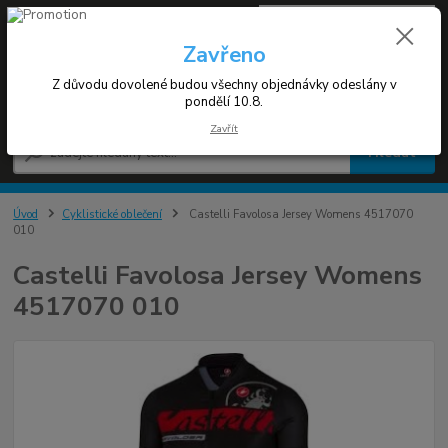
0
ks
+420 608 030 119
za
0 Kč
(Po-Pá 9-17h)
Zavřeno
Z důvodu dovolené budou všechny objednávky odeslány v
Menu
pondělí 10.8.
Zavřít
Hledat
Úvod
Cyklistické oblečení
Castelli Favolosa Jersey Womens 4517070
010
Castelli Favolosa Jersey Womens
4517070 010