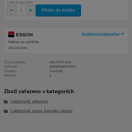
1 893 Kč
bez DPH
Přidat do košíku
Splátková kalkulačka
Nákup na splátky
Více informací
Číslo produktu:
4517070 010
EAN kód:
8055688397067
Výrobce:
Castelli
Velikost:
L
Zboží zařazeno v kategoriích
Cyklistické oblečení
Cyklistické dresy dámské silniční