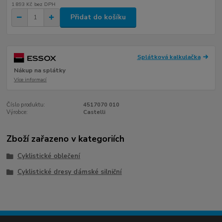
1 893 Kč
bez DPH
Přidat do košíku
Splátková kalkulačka
Nákup na splátky
Více informací
Číslo produktu:
4517070 010
Výrobce:
Castelli
Zboží zařazeno v kategoriích
Cyklistické oblečení
Cyklistické dresy dámské silniční