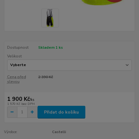
Dostupnost
Skladem 1 ks
Velikost
Cena před
2 390 Kč
slevou
1 900 Kč
/
ks
1 570 Kč
bez DPH
Přidat do košíku
Výrobce:
Castelli