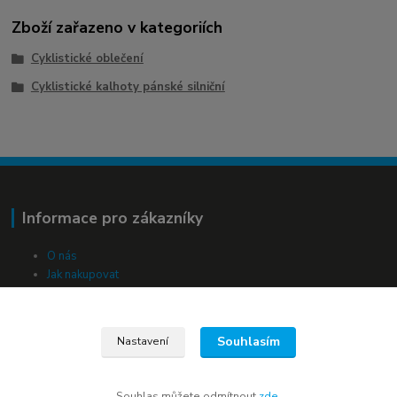
Zboží zařazeno v kategoriích
Cyklistické oblečení
Cyklistické kalhoty pánské silniční
Informace pro zákazníky
O nás
Jak nakupovat
Obchodní podmínky
Kontakty
Souhlasím
Nastavení
Kde nás najdete
Souhlas můžete odmítnout
zde
.