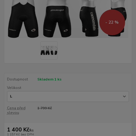
- 22 %
Dostupnost
Skladem 1 ks
Velikost
Cena před
1 799 Kč
slevou
1 400 Kč
/
ks
1 157 Kč
bez DPH