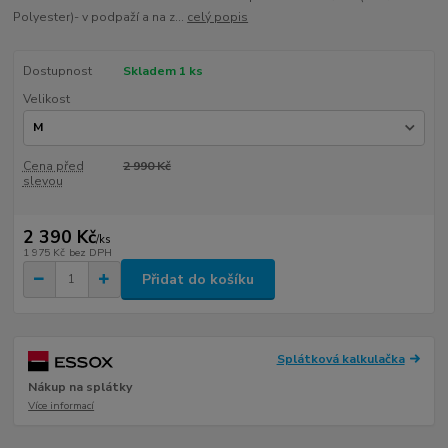
Polyester)- v podpaží a na z...
celý popis
Dostupnost
Skladem 1 ks
Velikost
Cena před
2 990 Kč
slevou
2 390 Kč
/
ks
1 975 Kč
bez DPH
Přidat do košíku
Splátková kalkulačka
Nákup na splátky
Více informací