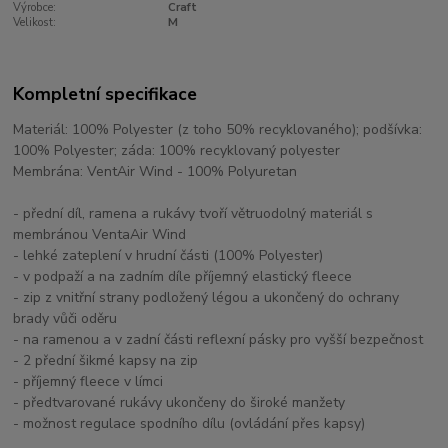
Výrobce:
Craft
Velikost:
M
Kompletní specifikace
Materiál: 100% Polyester (z toho 50% recyklovaného); podšívka:
100% Polyester; záda: 100% recyklovaný polyester
Membrána: VentAir Wind - 100% Polyuretan
- přední díl, ramena a rukávy tvoří větruodolný materiál s
membránou VentaAir Wind
- lehké zateplení v hrudní části (100% Polyester)
- v podpaží a na zadním díle příjemný elastický fleece
- zip z vnitřní strany podložený légou a ukončený do ochrany
brady vůči oděru
- na ramenou a v zadní části reflexní pásky pro vyšší bezpečnost
- 2 přední šikmé kapsy na zip
- příjemný fleece v límci
- předtvarované rukávy ukončeny do široké manžety
- možnost regulace spodního dílu (ovládání přes kapsy)