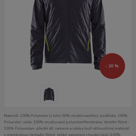
- 20 %
Materiál: 100% Polyester (z toho 50% recyklovaného); podšívka: 100%
Polyester; záda: 100% recyklovaný polyesterMembrána: VentAir Wind -
100% Polyuretan- přední díl, ramena a rukávy tvoří větruodolný materiál
s membránou VentaAir Wind- lehké zateplení v hrudní části (100%