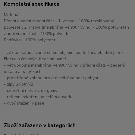
Kompletní specifikace
Materiál:
Přední a zadní spodní část - 1. vrstva - 100% recyklovaný
polyester, 2. vrstva (membrána VentAir Wind) - 100% polyuretan
Zadní vrchní část - 100% polyester
Podšívka - 100% polyester
- základ kalhot tvoří v celém objemu komfortní a elastický Flex
Fleece s česaným fleecem uvnitř
- větruodolná membrána VentAir Wind v přední části, v bederní
oblasti a na lýtkách
- prostřižená kolena pro optimální volnost pohybu
- zipy u kotníků
- ukončení nohavic do gumy
- reflexní ošetření po celém obvodu
- dvojí stažení v pase
Zboží zařazeno v kategoriích