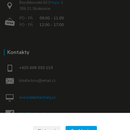
Bezděkovská 66 (
Mapa »
)
386 01 Strakonice
PO - PÁ
09:00 - 11:00
PO - PÁ
12:00 - 17:00
Kontakty
+420 608 030 119
bikefactory@email.cz
www.bikefactory.cz
Náš Facebook »