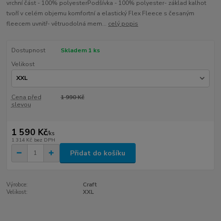
vrchní část - 100% polyesterPodšívka - 100% polyester- základ kalhot
tvoří v celém objemu komfortní a elastický Flex Fleece s česaným
fleecem uvnitř- větruodolná mem...
celý popis
Dostupnost
Skladem 1 ks
Velikost
Cena před
1 990 Kč
slevou
1 590 Kč
/
ks
1 314 Kč
bez DPH
Přidat do košíku
Výrobce:
Craft
Velikost:
XXL