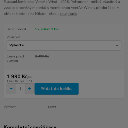
ElastanMembrána: VentAir Wind - 100% Polyuretan- měkký, elastický a
vysoce prodyšný materiál s membránou VentAir Wind v přední části, v
oblasti beder a na lýtkách- elas...
celý popis
Dostupnost
Skladem 1 ks
Velikost
Cena před
2 490 Kč
slevou
1 990 Kč
/
ks
1 645 Kč
bez DPH
Přidat do košíku
Výrobce:
Craft
Kompletní specifikace