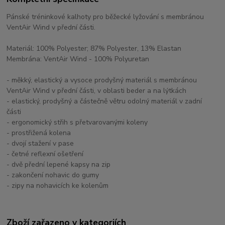
Pánské tréninkové kalhoty pro běžecké lyžování s membránou
VentAir Wind v přední části.
Materiál: 100% Polyester; 87% Polyester, 13% Elastan
Membrána: VentAir Wind - 100% Polyuretan
- měkký, elastický a vysoce prodyšný materiál s membránou
VentAir Wind v přední části, v oblasti beder a na lýtkách
- elastický, prodyšný a částečně větru odolný materiál v zadní
části
- ergonomický střih s přetvarovanými koleny
- prostřižená kolena
- dvojí stažení v pase
- četné reflexní ošetření
- dvě přední lepené kapsy na zip
- zakončení nohavic do gumy
- zipy na nohavicích ke kolenům
Zboží zařazeno v kategoriích