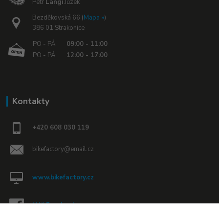
Petr
Langi
Jůzek
Bezděkovská 66 (
Mapa »
)
386 01 Strakonice
PO - PÁ
09:00 - 11:00
PO - PÁ
12:00 - 17:00
Kontakty
+420 608 030 119
bikefactory@email.cz
www.bikefactory.cz
Náš Facebook »