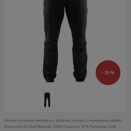
- 20 %
Pánské tréninkové kalhoty pro běžecké lyžování s membránou VentAir
Wind v přední části.Materiál: 100% Polyester; 87% Polyester, 13%