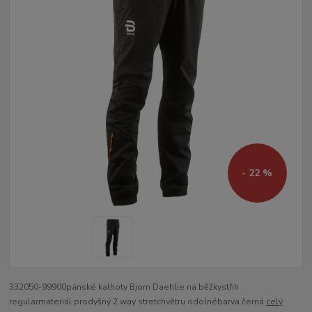
- 22 %
332050-99900pánské kalhoty Bjorn Daehlie na běžkystřih
regularmateriál prodyšný 2 way stretchvětru odolnébarva černá
celý