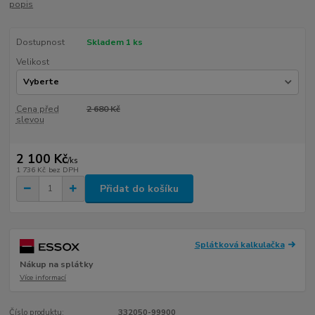
popis
Dostupnost
Skladem 1 ks
Velikost
Cena před
2 680 Kč
slevou
2 100 Kč
/
ks
1 736 Kč
bez DPH
Přidat do košíku
Splátková kalkulačka
Nákup na splátky
Více informací
Číslo produktu:
332050-99900