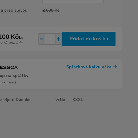
a před slevou
2 690 Kč
100 Kč
/
ks
Přidat do košíku
36 Kč
bez DPH
Splátková kalkulačka
up na splátky
 informací
e:
Bjorn Daehlie
Velikost:
XXXL