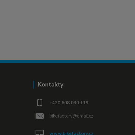
Kontakty
+420 608 030 119
bikefactory@email.cz
www.bikefactory.cz