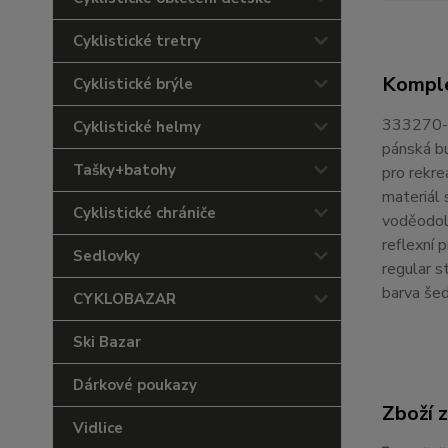
Cyklistické tretry
Komple
Cyklistické brýle
333270
Cyklistické helmy
pánská b
Tašky+batohy
pro rekre
materiál 
Cyklistické chrániče
voděodo
reflexní 
Sedlovky
regular st
barva še
CYKLOBAZAR
Ski Bazar
Dárkové poukazy
Zboží 
Vidlice