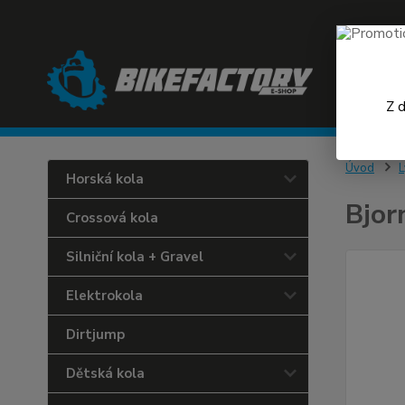
Z 
Úvod
L
Horská kola
Bjor
Crossová kola
Silniční kola + Gravel
Elektrokola
Dirtjump
Dětská kola