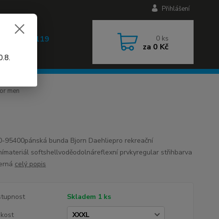
Přihlášení
 608 030 119
0
ks
za
0 Kč
 9-17h)
.8.
for men
-95400pánská bunda Bjorn Daehliepro rekreační
nímateriál softshellvoděodolnáreflexní prvkyregular střihbarva
černá
celý popis
tupnost
Skladem 1 ks
ikost