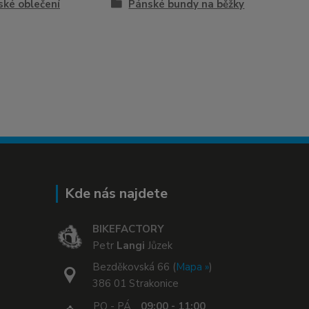
ské oblečení
Pánské bundy na běžky
Kde nás najdete
BIKEFACTORY
Petr
Langi
Jůzek
Bezděkovská 66 (
Mapa »
)
386 01 Strakonice
PO - PÁ
09:00 - 11:00