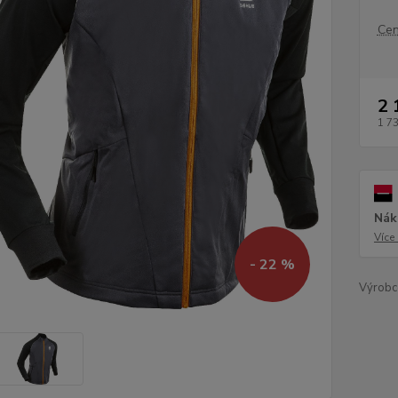
Cen
2 
1 7
Nák
Více
- 22 %
Výrobc