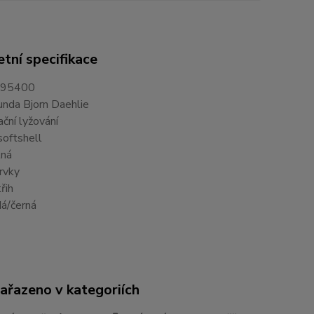
tní specifikace
-95400
unda Bjorn Daehlie
ační lyžování
softshell
lná
prvky
řih
dá/černá
zařazeno v kategoriích