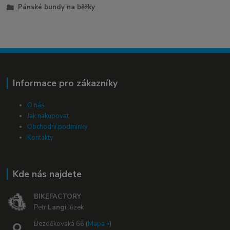
Pánské bundy na běžky
Informace pro zákazníky
O nás
Jak nakupovat
Obchodní podmínky
Kontakty
Kde nás najdete
BIKEFACTORY
Petr
Langi
Jůzek
Bezděkovská 66 (
Mapa »
)