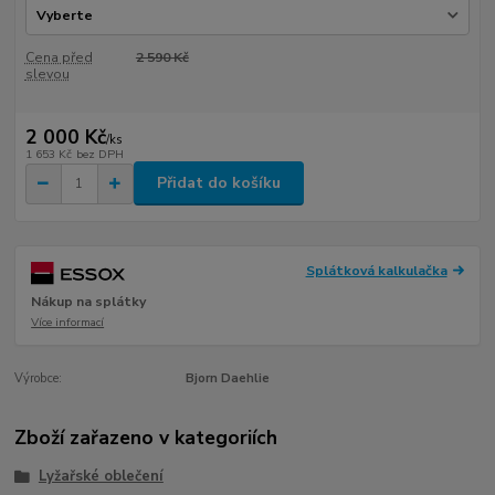
Cena před
2 590 Kč
slevou
2 000 Kč
/
ks
1 653 Kč
bez DPH
Přidat do košíku
Splátková kalkulačka
Nákup na splátky
Více informací
Výrobce:
Bjorn Daehlie
Zboží zařazeno v kategoriích
Lyžařské oblečení