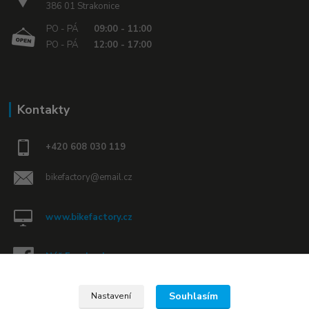
386 01 Strakonice
PO - PÁ
09:00 - 11:00
PO - PÁ
12:00 - 17:00
Kontakty
+420 608 030 119
bikefactory@email.cz
www.bikefactory.cz
Náš Facebook »
Souhlasím
Nastavení