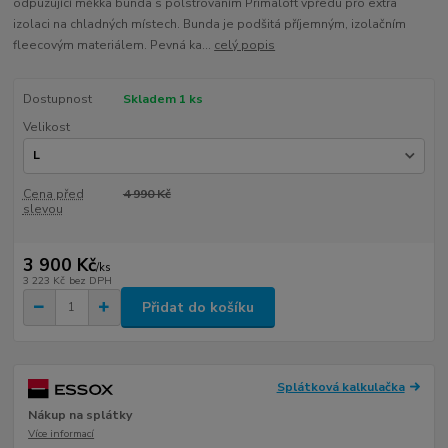
odpuzující měkká bunda s polstrováním Primaloft vpředu pro extra
izolaci na chladných místech. Bunda je podšitá příjemným, izolačním
fleecovým materiálem. Pevná ka...
celý popis
Dostupnost
Skladem 1 ks
Velikost
Cena před
4 990 Kč
slevou
3 900 Kč
/
ks
3 223 Kč
bez DPH
Přidat do košíku
Splátková kalkulačka
Nákup na splátky
Více informací