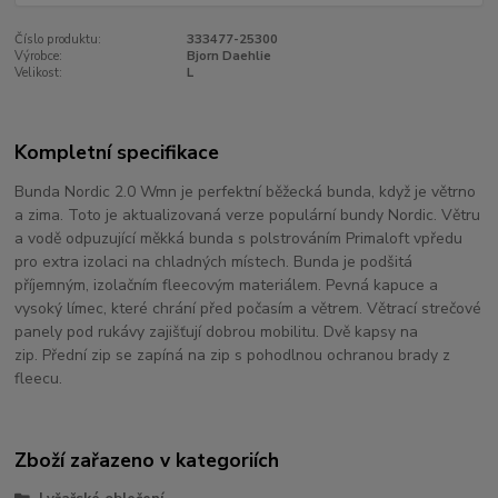
Číslo produktu:
333477-25300
Výrobce:
Bjorn Daehlie
Velikost:
L
Kompletní specifikace
Bunda Nordic 2.0 Wmn je perfektní běžecká bunda, když je větrno
a zima.
Toto je aktualizovaná verze populární bundy Nordic.
Větru
a vodě odpuzující měkká bunda s polstrováním Primaloft vpředu
pro extra izolaci na chladných místech.
Bunda je podšitá
příjemným, izolačním fleecovým materiálem.
Pevná kapuce a
vysoký límec, které chrání před počasím a větrem.
Větrací strečové
panely pod rukávy zajišťují dobrou mobilitu.
Dvě kapsy na
zip.
Přední zip se zapíná na zip s pohodlnou ochranou brady z
fleecu.
Zboží zařazeno v kategoriích