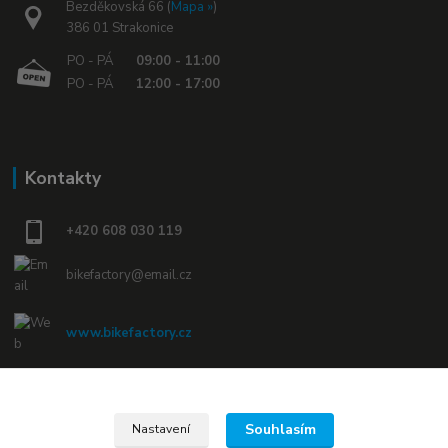
Bezděkovská 66 (
Mapa »
)
386 01 Strakonice
PO - PÁ
09:00 - 11:00
PO - PÁ
12:00 - 17:00
Kontakty
+420 608 030 119
bikefactory@email.cz
www.bikefactory.cz
Náš Facebook »
Souhlasím
Nastavení