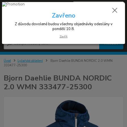
0
ks
+420 608 030 119
za
0 Kč
(Po-Pá 9-17h)
Zavřeno
Z důvodu dovolené budou všechny objednávky odeslány v
Menu
pondělí 10.8.
Zavřít
Hledat
Úvod
Lyžařské oblečení
Bjorn Daehlie BUNDA NORDIC 2.0 WMN
333477-25300
Bjorn Daehlie BUNDA NORDIC
2.0 WMN 333477-25300