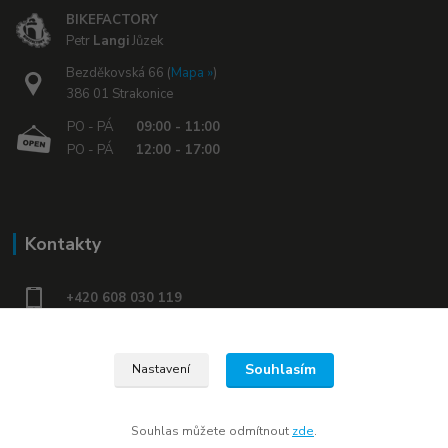
BIKEFACTORY
Petr
Langi
Jůzek
Bezděkovská 66 (
Mapa »
)
386 01 Strakonice
PO - PÁ
09:00 - 11:00
PO - PÁ
12:00 - 17:00
Kontakty
+420 608 030 119
bikefactory@email.cz
Souhlasím
Nastavení
www.bikefactory.cz
Souhlas můžete odmítnout
zde
.