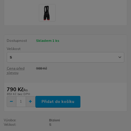
Dostupnost
Skladem 1 ks
Velikost
Cena před
988 Kč
slevou
790 Kč
/
ks
653 Kč
bez DPH
Přidat do košíku
Výrobce:
Bizioni
Velikost:
S