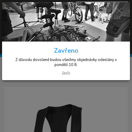
0
ks
+420 608 030 119
za
0 Kč
(Po-Pá 9-17h)
Menu
Hledat
Zavřeno
Z důvodu dovolené budou všechny objednávky odeslány v
Úvod
Cyklistické oblečení
Bizioni MP31
pondělí 10.8.
Zavřít
Bizioni MP31