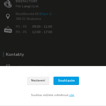
BIKEFACTORY
Petr
Langi
Jůzek
Bezděkovská 66 (
Mapa »
)
386 01 Strakonice
PO - PÁ
09:00 - 11:00
PO - PÁ
12:00 - 17:00
Kontakty
+420 608 030 119
bikefactory@email.cz
Souhlasím
Nastavení
www.bikefactory.cz
Souhlas můžete odmítnout
zde
.
Náš Facebook »