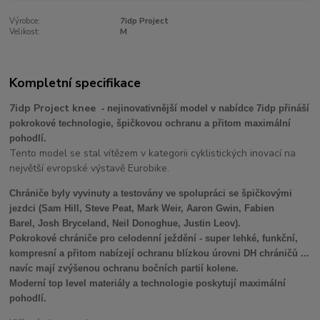
Výrobce:
7idp Project
Velikost:
M
Kompletní specifikace
7idp Project knee
- nejinovativnější model v nabídce 7idp přináší
pokrokové technologie, špičkovou ochranu a přitom maximální
pohodlí.
Tento model se stal vítězem v kategorii cyklistických inovací na
největší evropské výstavě Eurobike.
Chrániče byly vyvinuty a testovány ve spolupráci se špičkovými
jezdci (Sam Hill,
Steve Peat,
Mark Weir,
Aaron Gwin, Fabien
Barel, Josh Bryceland, Neil Donoghue, Justin Leov).
Pokrokové chrániče pro celodenní ježdění - super lehké, funkční,
kompresní a přitom nabízejí ochranu blízkou úrovni DH chráničů ...
navíc mají zvýšenou ochranu bočních partií kolene.
Moderní top level materiály a technologie poskytují maximální
pohodlí.