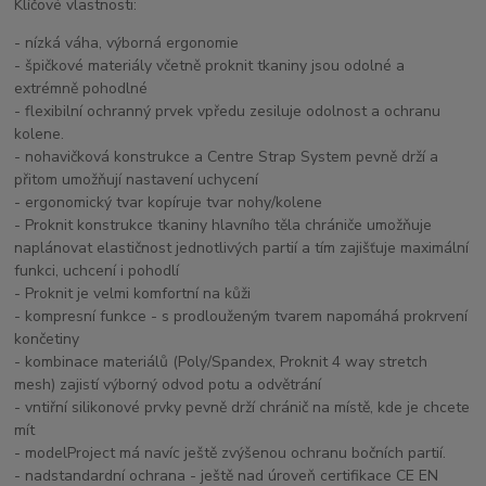
Klíčové vlastnosti:
- nízká váha, výborná ergonomie
- špičkové materiály včetně proknit tkaniny jsou odolné a
extrémně pohodlné
- flexibilní ochranný prvek vpředu zesiluje odolnost a ochranu
kolene.
- nohavičková konstrukce a Centre Strap System pevně drží a
přitom umožňují nastavení uchycení
- ergonomický tvar kopíruje tvar nohy/kolene
- Proknit konstrukce tkaniny hlavního těla chrániče umožňuje
naplánovat elastičnost jednotlivých partií a tím zajišťuje maximální
funkci, uchcení i pohodlí
- Proknit je velmi komfortní na kůži
- kompresní funkce - s prodlouženým tvarem napomáhá prokrvení
končetiny
- kombinace materiálů (Poly/Spandex, Proknit 4 way stretch
mesh) zajistí výborný odvod potu a odvětrání
- vntiřní silikonové prvky pevně drží chránič na místě, kde je chcete
mít
- modelProject má navíc ještě zvýšenou ochranu bočních partií.
- nadstandardní ochrana - ještě nad úroveň certifikace CE EN