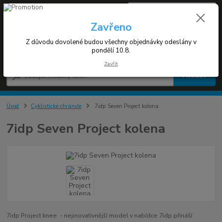
0
ks
+420 608 030 119
za
0 Kč
(Po-Pá 9-17h)
Zavřeno
Z důvodu dovolené budou všechny objednávky odeslány v
Menu
pondělí 10.8.
Zavřít
Hledat
Úvod
Cyklistické chrániče
7idp Seven Project kolena
7idp Seven Project kolena
7idp Project knee - nejinovativnější model v nabídce 7idp přináší