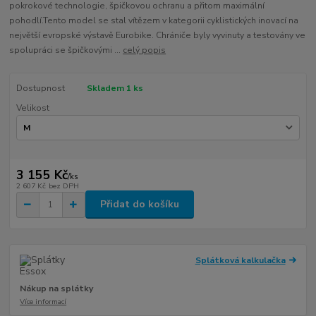
pokrokové technologie, špičkovou ochranu a přitom maximální
pohodlí.Tento model se stal vítězem v kategorii cyklistických inovací na
největší evropské výstavě Eurobike. Chrániče byly vyvinuty a testovány ve
spolupráci se špičkovými ...
celý popis
Dostupnost
Skladem 1 ks
Velikost
3 155 Kč
/
ks
2 607 Kč
bez DPH
Přidat do košíku
Splátková kalkulačka
Nákup na splátky
Více informací